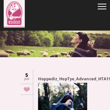
5
Hoppediz_HopTye_Advanced_HTA1
JAN