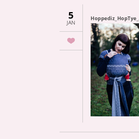
5
Hoppediz_HopTye
JAN