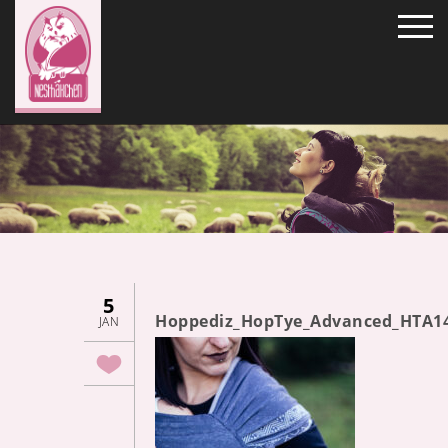
5
Hoppediz_HopTye_Advanced_HTA1
JAN