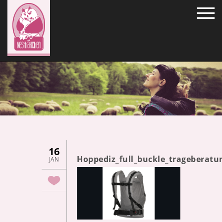
16
Hoppediz_full_buckle_trageberat
JAN