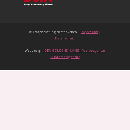
© Trageberatung Nesthäkchen |
Impressum
|
Datenschutz
Webdesign:
DER GOLDENE JUNGE - Werbeagentur
& Internetagentur