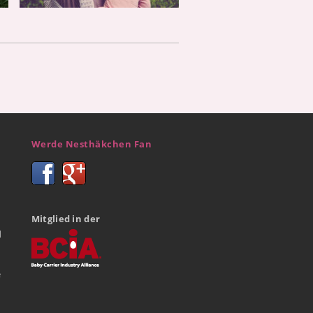
Werde Nesthäkchen Fan
Mitglied in der
d
e