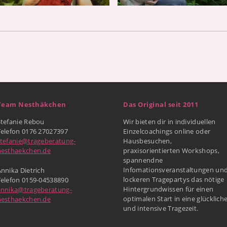
Team Nesthäkchen
Das Original seit 2011
Stefanie Rebou
Wir bieten dir in individuellen
Telefon 0176 27027397
Einzelcoachings online oder
stefanie@trageberatung-
Hausbesuchen,
nesthaekchen.de
praxisorientierten Workshops,
spannendne
Infomationsveranstaltungen un
nnika Dietrich
lockeren Tragepartys das nötige
Telefon 0159-04538890
Hintergrundwissen für einen
annika@trageberatung-
optimalen Start in eine glücklich
nesthaekchen.de
und intensive Tragezeit.