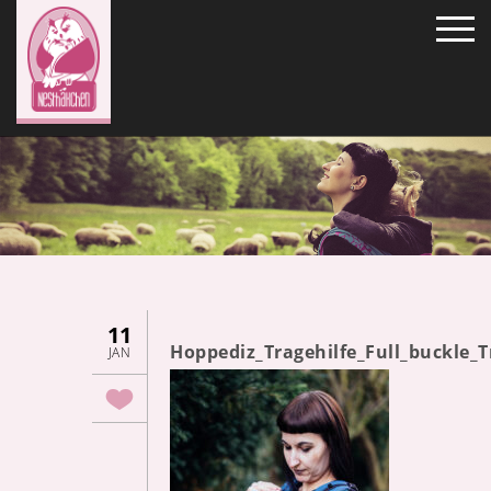
11
Hoppediz_Tragehilfe_Full_buckle_
JAN