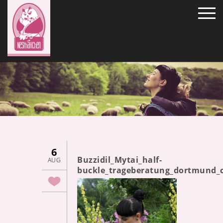
6
Buzzidil_Mytai_half-
AUG
buckle_trageberatung_dortmund_