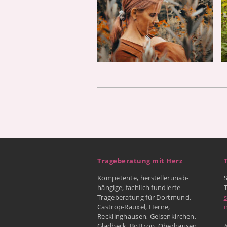
Trageberatung mit Herz
Kompetente, herstellerunab-
hängige, fachlich fundierte
Trageberatung für Dortmund,
Castrop-Rauxel, Herne,
Recklinghausen, Gelsenkirchen,
Gladbeck, Bottrop, Oberhausen
A