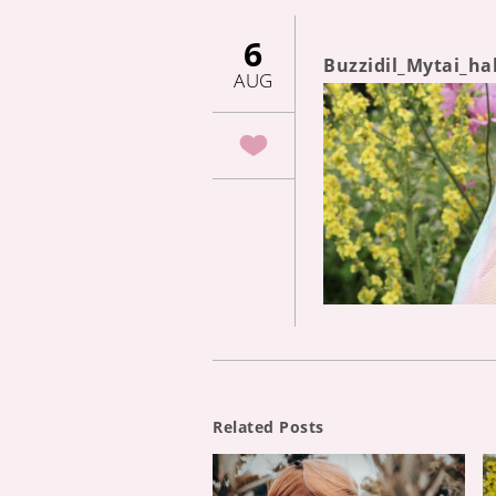
6
Buzzidil_Mytai_h
AUG
Related Posts