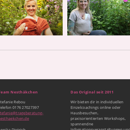
Team Nesthäkchen
Das Original seit 2011
Stefanie Rebou
Wir bieten dir in individuellen
Telefon 0176 27027397
Einzelcoachings online oder
stefanie@trageberatung-
Hausbesuchen,
nesthaekchen.de
praxisorientierten Workshops,
spannendne
Infomationsveranstaltungen un
nnika Dietrich