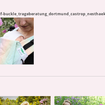
alf-buckle_trageberatung_dortmund_castrop_nesthae