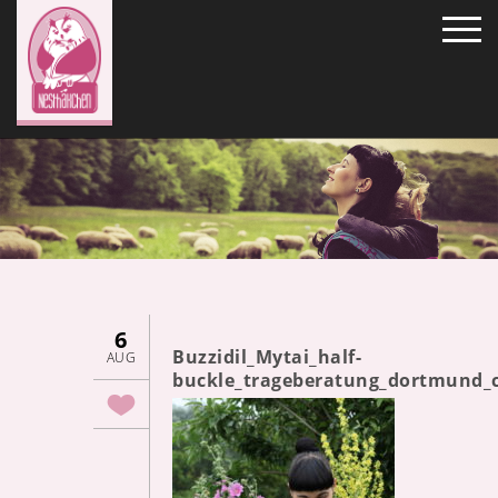
6
Buzzidil_Mytai_half-
AUG
buckle_trageberatung_dortmund_