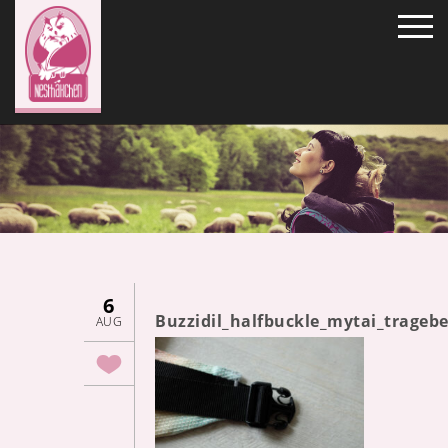
6
Buzzidil_halfbuckle_mytai_trage
AUG