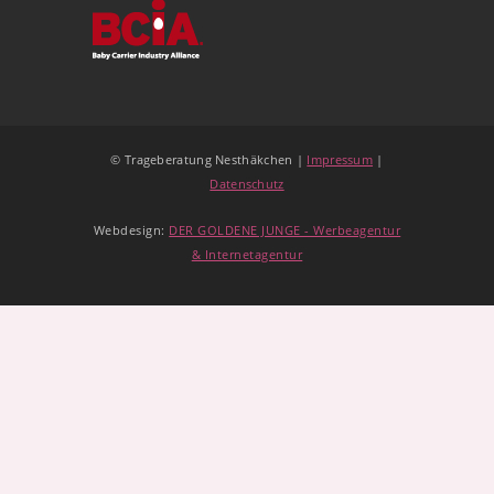
© Trageberatung Nesthäkchen |
Impressum
|
Datenschutz
Webdesign:
DER GOLDENE JUNGE - Werbeagentur
& Internetagentur