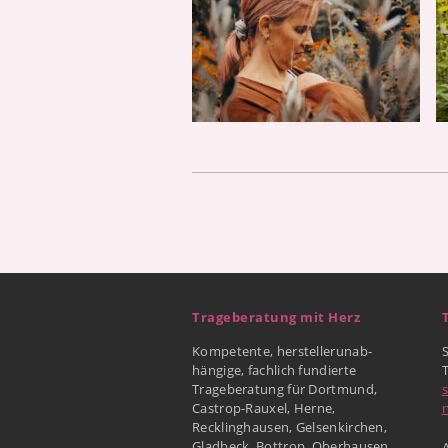
Trageberatung mit Herz
Kompetente, herstellerunab-
hängige, fachlich fundierte
Trageberatung für Dortmund,
Castrop-Rauxel, Herne,
Recklinghausen, Gelsenkirchen,
Gladbeck, Bottrop, Oberhausen
A