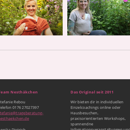
Team Nesthäkchen
Das Original seit 2011
Stefanie Rebou
Wir bieten dir in individuellen
Telefon 0176 27027397
Einzelcoachings online oder
stefanie@trageberatung-
Hausbesuchen,
nesthaekchen.de
praxisorientierten Workshops,
spannendne
Infomationsveranstaltungen un
nnika Dietrich