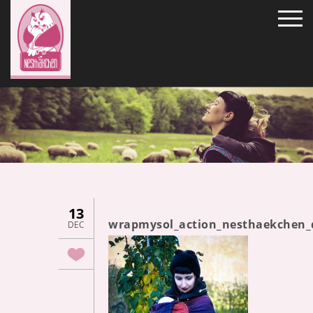
13
wrapmysol_action_nesthaekchen_d
DEC