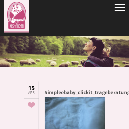
15
Simpleebaby_clickit_trageberatun
APR