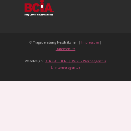
© Trageberatung Nesthäkchen |
Impressum
|
Datenschutz
Webdesign:
DER GOLDENE JUNGE - Werbeagentur
& Internetagentur