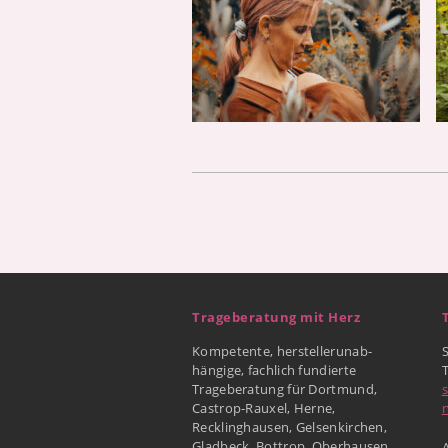
Trageberatung mit Herz
Kompetente, herstellerunab-
hängige, fachlich fundierte
Trageberatung für Dortmund,
Castrop-Rauxel, Herne,
Recklinghausen, Gelsenkirchen,
Gladbeck, Bottrop, Oberhausen
A