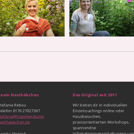
Team Nesthäkchen
Das Original seit 2011
Stefanie Rebou
Wir bieten dir in individuellen
Telefon 0176 27027397
Einzelcoachings online oder
stefanie@trageberatung-
Hausbesuchen,
nesthaekchen.de
praxisorientierten Workshops,
spannendne
Infomationsveranstaltungen un
nnika Dietrich