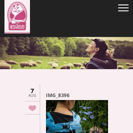
7
IMG_8396
AUG