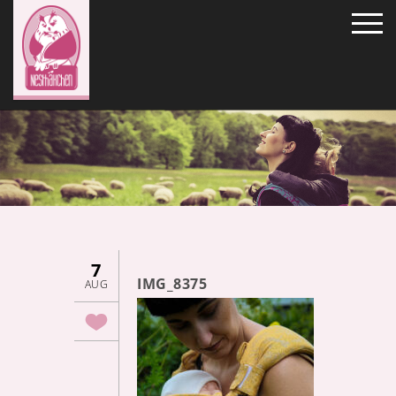
7
IMG_8375
AUG