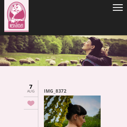
7
IMG_8372
AUG