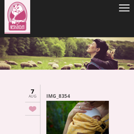
7
IMG_8354
AUG