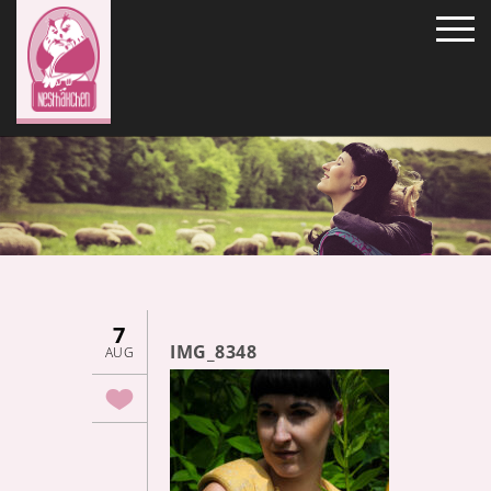
7
IMG_8348
AUG