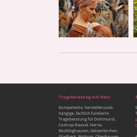
Trageberatung mit Herz
Kompetente, herstellerunab-
hängige, fachlich fundierte
Trageberatung für Dortmund,
Castrop-Rauxel, Herne,
Recklinghausen, Gelsenkirchen,
Gladbeck, Bottrop, Oberhausen
A