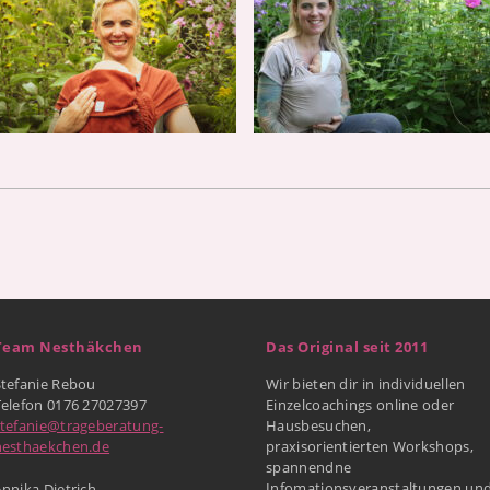
Team Nesthäkchen
Das Original seit 2011
Stefanie Rebou
Wir bieten dir in individuellen
Telefon 0176 27027397
Einzelcoachings online oder
stefanie@trageberatung-
Hausbesuchen,
nesthaekchen.de
praxisorientierten Workshops,
spannendne
Infomationsveranstaltungen un
nnika Dietrich