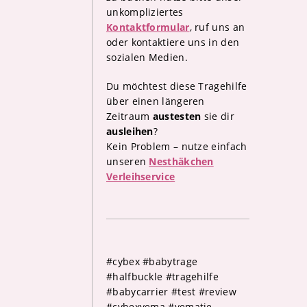
unkompliziertes
Kontaktformular
, ruf uns an
oder kontaktiere uns in den
sozialen Medien.
Du möchtest diese Tragehilfe
über einen längeren
Zeitraum
austesten
sie dir
ausleihen
?
Kein Problem – nutze einfach
unseren
Nesthäkchen
Verleihservice
#cybex #babytrage
#halfbuckle #tragehilfe
#babycarrier #test #review
#cybexyema #yematie