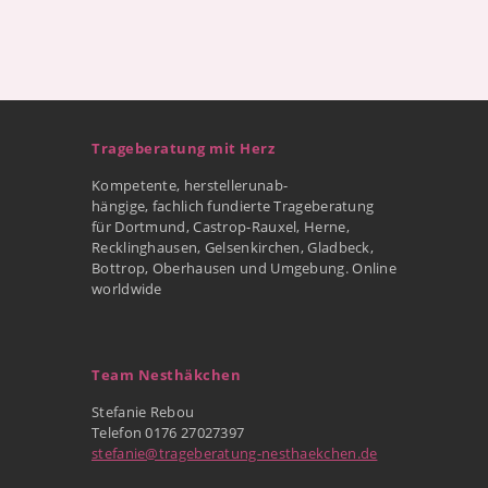
Trageberatung mit Herz
Kompetente, herstellerunab-
hängige, fachlich fundierte Trageberatung
für Dortmund, Castrop-Rauxel, Herne,
Recklinghausen, Gelsenkirchen, Gladbeck,
Bottrop, Oberhausen und Umgebung. Online
worldwide
Team Nesthäkchen
Stefanie Rebou
Telefon 0176 27027397
stefanie@trageberatung-nesthaekchen.de