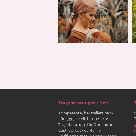
Trageberatung mit Herz
Kompetente, herstellerunab-
hängige, fachlich fundierte
Trageberatung für Dortmund,
Castrop-Rauxel, Herne,