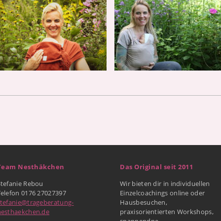
Team Nesthäkchen
Das Original seit 2011
Stefanie Rebou
Wir bieten dir in individuellen
Telefon 0176 27027397
Einzelcoachings online oder
stefanie@trageberatung-
Hausbesuchen,
nesthaekchen.de
praxisorientierten Workshops,