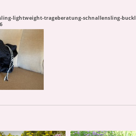
ing-lightweight-trageberatung-schnallensling-buck
6