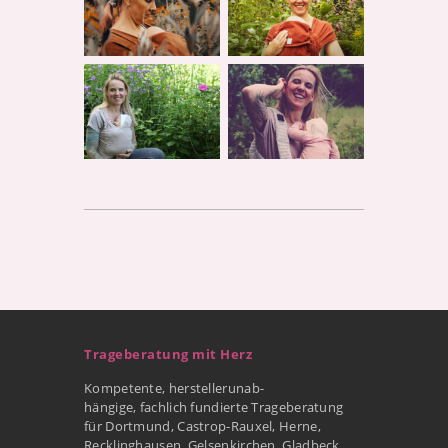
Trageberatung mit Herz
Kompetente, herstellerunab-
hängige, fachlich fundierte Trageberatung
für Dortmund, Castrop-Rauxel, Herne,
Recklinghausen, Gelsenkirchen, Gladbeck,