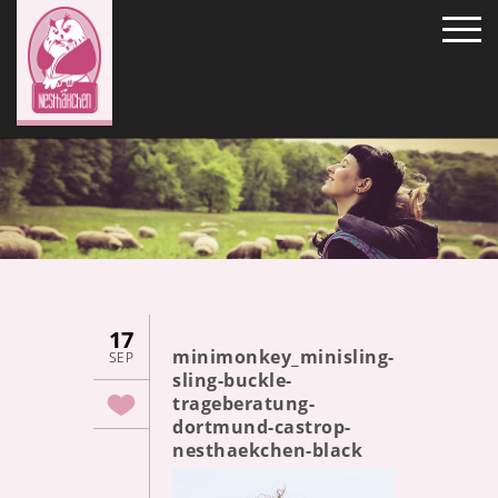
17
minimonkey_minisling-
SEP
sling-buckle-
trageberatung-
dortmund-castrop-
nesthaekchen-black