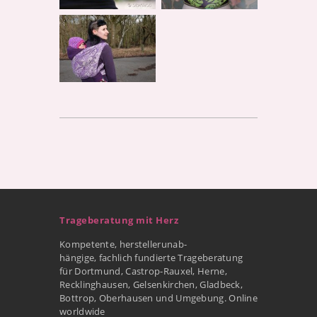
Trageberatung mit Herz
Kompetente, herstellerunab-
hängige, fachlich fundierte Trageberatung
für Dortmund, Castrop-Rauxel, Herne,
Recklinghausen, Gelsenkirchen, Gladbeck,
Bottrop, Oberhausen und Umgebung. Online
worldwide