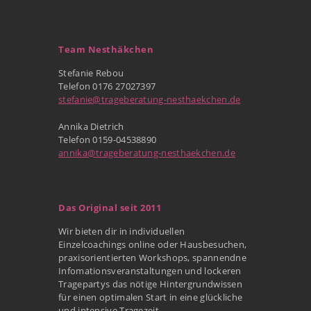
Team Nesthäkchen
Stefanie Rebou
Telefon 0176 27027397
stefanie@trageberatung-nesthaekchen.de
Annika Dietrich
Telefon 0159-04538890
annika@trageberatung-nesthaekchen.de
Das Original seit 2011
Wir bieten dir in individuellen
Einzelcoachings online oder Hausbesuchen,
praxisorientierten Workshops, spannendne
Infomationsveranstaltungen und lockeren
Tragepartys das nötige Hintergrundwissen
für einen optimalen Start in eine glückliche
und intensive Tragezeit.