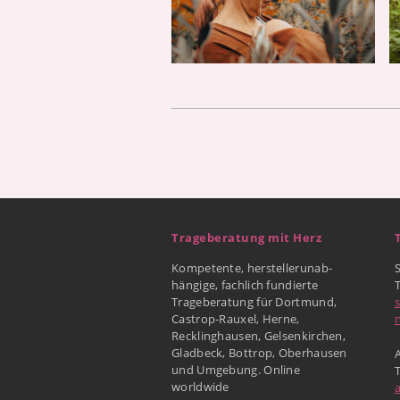
Trageberatung mit Herz
Kompetente, herstellerunab-
hängige, fachlich fundierte
Trageberatung für Dortmund,
Castrop-Rauxel, Herne,
Recklinghausen, Gelsenkirchen,
Gladbeck, Bottrop, Oberhausen
A
und Umgebung. Online
worldwide