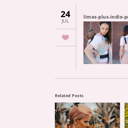
24
limas-plus-indio
JUL
Related Posts