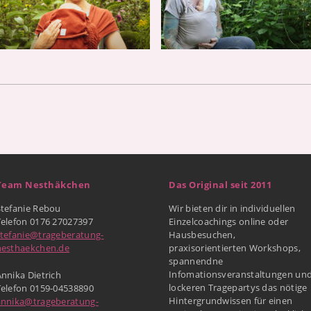
Team Nesthäkchen
Das Original seit 2011
Stefanie Rebou
Wir bieten dir in individuellen
Telefon 0176 27027397
Einzelcoachings online oder
stefanie@trageberatung-
Hausbesuchen,
nesthaekchen.de
praxisorientierten Workshops,
spannendne
Infomationsveranstaltungen un
nnika Dietrich
lockeren Tragepartys das nötige
Telefon 0159-04538890
Hintergrundwissen für einen
annika@trageberatung-