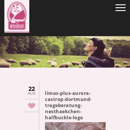
22
limas-plus-aurora-
AUG
castrop-dortmund-
trageberatung-
nesthaekchen-
halfbuckle-logo