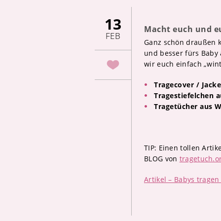
13
Macht euch und eu
FEB
Ganz schön draußen kal
und besser fürs Bab
wir euch einfach „wint
Tragecover / Jack
Tragestiefelchen 
Tragetücher aus 
TIP: Einen tollen Arti
BLOG von
tragetuch.o
Artikel – Babys tragen