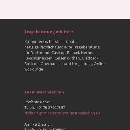
Trageberatung mit Herz
Kompetente, herstellerunab-
hängige, fachlich fundierte Trageberatung
für Dortmund, Castrop-Rauxel, Herne,
Recklinghausen, Gelsenkirchen, Gladbeck,
Bottrop, Oberhausen und Umgebung. Online
worldwide
Team Nesthäkchen
Stefanie Rebou
Telefon 0176 27027397
stefanie@trageberatung-nesthaekchen.de
Annika Dietrich
Telefon 0159-04538890