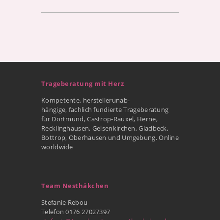
Trageberatung mit Herz
Kompetente, herstellerunab-
hängige, fachlich fundierte Trageberatung
für Dortmund, Castrop-Rauxel, Herne,
Recklinghausen, Gelsenkirchen, Gladbeck,
Bottrop, Oberhausen und Umgebung. Online
worldwide
Team Nesthäkchen
Stefanie Rebou
Telefon 0176 27027397