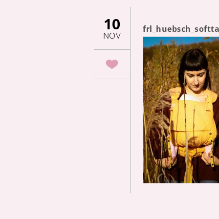
10
frl_huebsch_soft
NOV