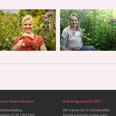
Team Nesthäkchen
Das Original seit 2011
Stefanie Rebou
Wir bieten dir in individuellen
Telefon 0176 27027397
Einzelcoachings online oder