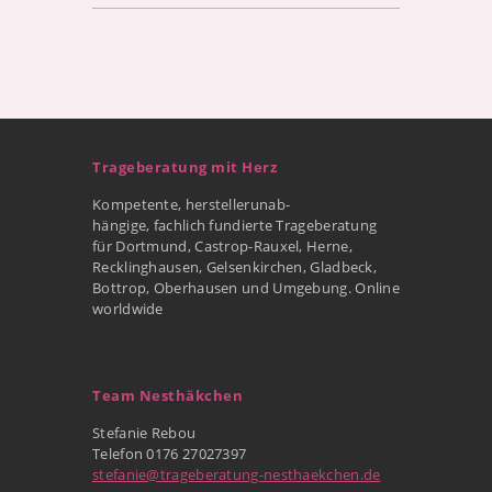
Trageberatung mit Herz
Kompetente, herstellerunab-
hängige, fachlich fundierte Trageberatung
für Dortmund, Castrop-Rauxel, Herne,
Recklinghausen, Gelsenkirchen, Gladbeck,
Bottrop, Oberhausen und Umgebung. Online
worldwide
Team Nesthäkchen
Stefanie Rebou
Telefon 0176 27027397
stefanie@trageberatung-nesthaekchen.de