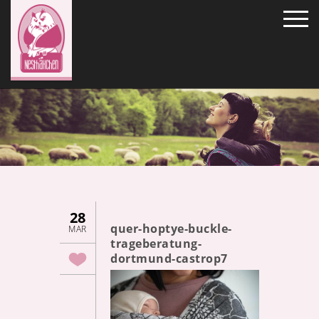
28
quer-hoptye-buckle-
MAR
trageberatung-
dortmund-castrop7