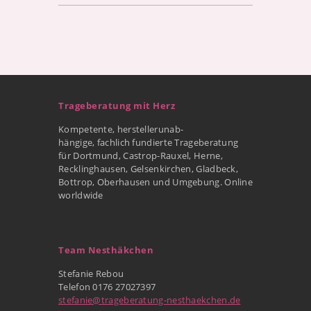
Trageberatung mit Herz
Kompetente, herstellerunab-
hängige, fachlich fundierte Trageberatung
für Dortmund, Castrop-Rauxel, Herne,
Recklinghausen, Gelsenkirchen, Gladbeck,
Bottrop, Oberhausen und Umgebung. Online
worldwide
Team Nesthäkchen
Stefanie Rebou
Telefon 0176 27027397
stefanie@trageberatung-nesthaekchen.de