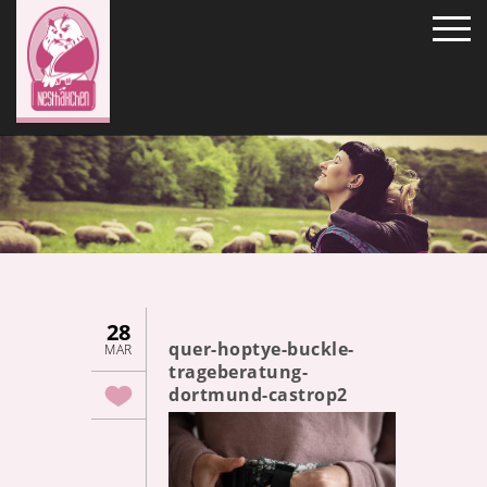
28
quer-hoptye-buckle-
MAR
trageberatung-
dortmund-castrop2