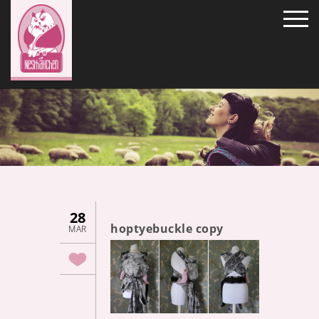
28
hoptyebuckle copy
MAR