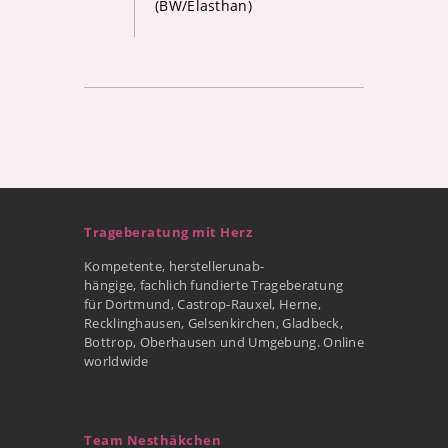
(BW/Elasthan)
Trageberatung mit Herz
Kompetente, herstellerunab-
hängige, fachlich fundierte Trageberatung
für Dortmund, Castrop-Rauxel, Herne,
Recklinghausen, Gelsenkirchen, Gladbeck,
Bottrop, Oberhausen und Umgebung. Online
worldwide
Team Nesthäkchen