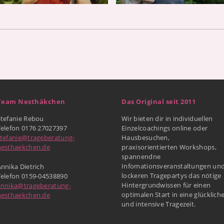
Team Nesthäkchen
Das Original seit 2011
Stefanie Rebou
Wir bieten dir in individuellen
Telefon 0176 27027397
Einzelcoachings online oder
stefanie@trageberatung-
Hausbesuchen,
nesthaekchen.de
praxisorientierten Workshops,
spannendne
Infomationsveranstaltungen un
nnika Dietrich
lockeren Tragepartys das nötige
Telefon 0159-04538890
Hintergrundwissen für einen
annika@trageberatung-
optimalen Start in eine glücklich
nesthaekchen.de
und intensive Tragezeit.