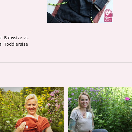
i Babysize vs.
i Toddlersize