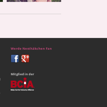
Werde Nesthäkchen Fan
Mitglied in der
d
e