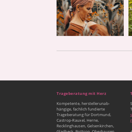
Trageberatung mit Herz
Kompetente, herstellerunab-
hängige, fachlich fundierte
Trageberatung für Dortmund,
Castrop-Rauxel, Herne,
Recklinghausen, Gelsenkirchen,
Gladbeck, Bottrop, Oberhausen
A