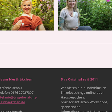
Team Nesthäkchen
Das Original seit 2011
Stefanie Rebou
Wir bieten dir in individuellen
Telefon 0176 27027397
Einzelcoachings online oder
stefanie@trageberatung-
Hausbesuchen,
nesthaekchen.de
praxisorientierten Workshops,
spannendne
Infomationsveranstaltungen un
nnika Dietrich