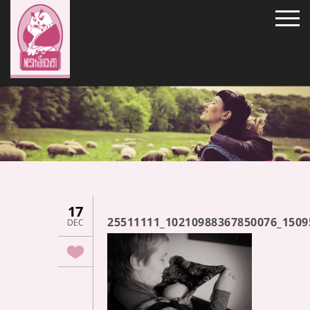
17
25511111_10210988367850076_1509
DEC