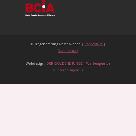
© Trageberatung Nesthäkchen |
Impressum
|
Datenschutz
Webdesign:
DER GOLDENE JUNGE - Werbeagentur
& Internetagentur