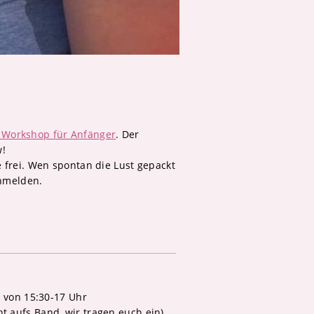
– Workshop für Anfänger
. Der
w!
e frei. Wen spontan die Lust gepackt
anmelden.
s von 15:30-17 Uhr
t aufs Band, wir tragen euch ein)