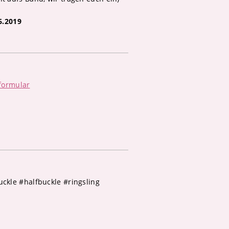
6.2019
formular
ckle #halfbuckle #ringsling