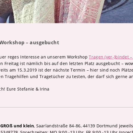
 Workshop – ausgebucht
euer reges Interesse an unserem Workshop
Tragen (ver-)bindet 
reitag ist nämlich bis auf den letzten Platz ausgebucht – wo
eits am 15.3.2019 ist der nächste Termin – hier sind noch Plätz
en Tragehilfen und Tragetücher zu testen, der darf sich gerne 
h! Eure Stefanie & Irina
GROß und klein
, Saarlandstraße 84-86, 44139 Dortmund jeweil
348778, Sprechzeiten: MO 9:00 -13 Uhr, FR 9:00 -13 Uhr (sprech