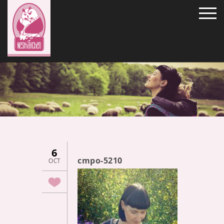
6
cmpo-5210
OCT