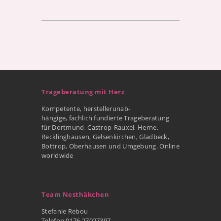
Trageberatung mit Herz
Kompetente, herstellerunab-
hängige, fachlich fundierte Trageberatung
für Dortmund, Castrop-Rauxel, Herne,
Recklinghausen, Gelsenkirchen, Gladbeck,
Bottrop, Oberhausen und Umgebung. Online
worldwide
Team Nesthäkchen
Stefanie Rebou
Telefon 0176 27027397