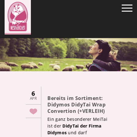
6
Bereits im Sortiment:
APR
Didymos DidyTai Wrap
Convertion (+VERLEIH)
Ein ganz besonderer MeiTai
ist der
DidyTai der Firma
Didymos
und darf