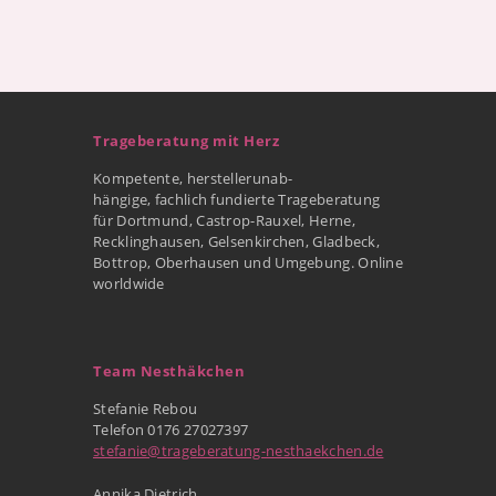
Trageberatung mit Herz
Kompetente, herstellerunab-
hängige, fachlich fundierte Trageberatung
für Dortmund, Castrop-Rauxel, Herne,
Recklinghausen, Gelsenkirchen, Gladbeck,
Bottrop, Oberhausen und Umgebung. Online
worldwide
Team Nesthäkchen
Stefanie Rebou
Telefon 0176 27027397
stefanie@trageberatung-nesthaekchen.de
Annika Dietrich