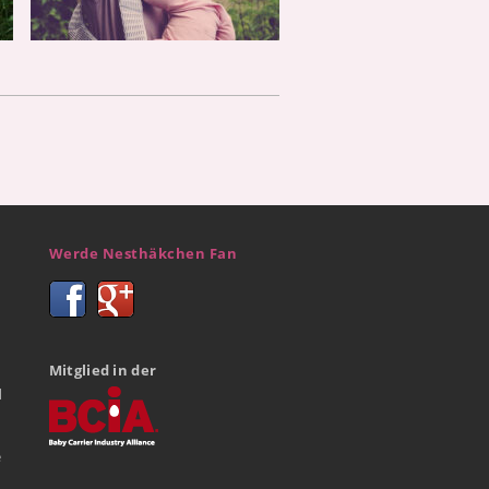
Werde Nesthäkchen Fan
Mitglied in der
d
e