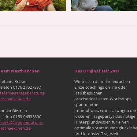
Team Nesthäkchen
Das Original seit 2011
Stefanie Rebou
Wir bieten dir in individuellen
Telefon 0176 27027397
Einzelcoachings online oder
stefanie@trageberatung-
Hausbesuchen,
nesthaekchen.de
praxisorientierten Workshops,
spannendne
Infomationsveranstaltungen un
nnika Dietrich
lockeren Tragepartys das nötige
Telefon 0159-04538890
Hintergrundwissen für einen
annika@trageberatung-
optimalen Start in eine glücklich
nesthaekchen.de
und intensive Tragezeit.