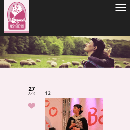
27
12
APR