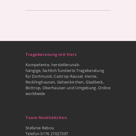
Trageberatung mit Herz
Kompetente, herstellerunab-
hängige, fachlich fundierte Trageberatung
für Dortmund, Castrop-Rauxel, Herne,
Recklinghausen, Gelsenkirchen, Gladbeck,
Bottrop, Oberhausen und Umgebung. Online
worldwide
Team Nesthäkchen
Stefanie Rebou
Telefon 0176 27027397