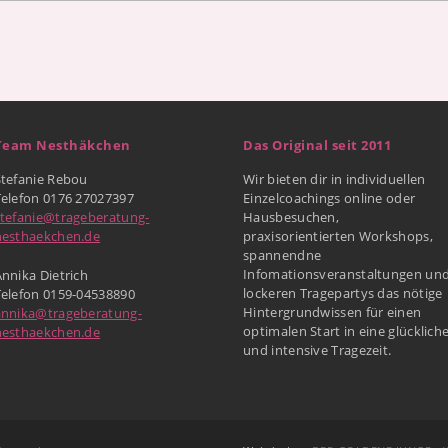
Team Nesthäkchen
Das Original seit 2011
Stefanie Rebou
Wir bieten dir in individuellen
Telefon 0176 27027397
Einzelcoachings online oder
stefanie@trageberatung-
Hausbesuchen,
nesthaekchen.de
praxisorientierten Workshops,
spannendne
Infomationsveranstaltungen un
nnika Dietrich
lockeren Tragepartys das nötige
Telefon 0159-04538890
Hintergrundwissen für einen
annika@trageberatung-
optimalen Start in eine glücklich
nesthaekchen.de
und intensive Tragezeit.