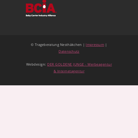
© Trageberatung Nesthäkchen |
Impressum
|
Datenschutz
Webdesign:
DER GOLDENE JUNGE - Werbeagentur
& Internetagentur