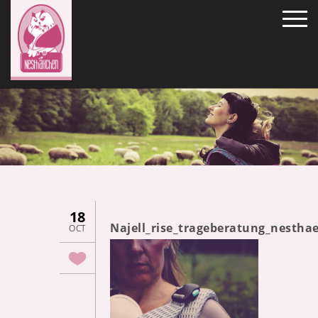
18
Najell_rise_trageberatung_nestha
OCT