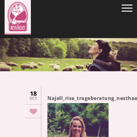
18
Najell_rise_trageberatung_nesth
OCT