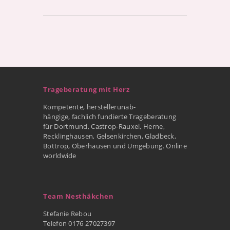
Trageberatung mit Herz
Kompetente, herstellerunab-
hängige, fachlich fundierte Trageberatung
für Dortmund, Castrop-Rauxel, Herne,
Recklinghausen, Gelsenkirchen, Gladbeck,
Bottrop, Oberhausen und Umgebung. Online
worldwide
Team Nesthäkchen
Stefanie Rebou
Telefon 0176 27027397