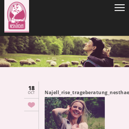
18
Najell_rise_trageberatung_nesth
OCT